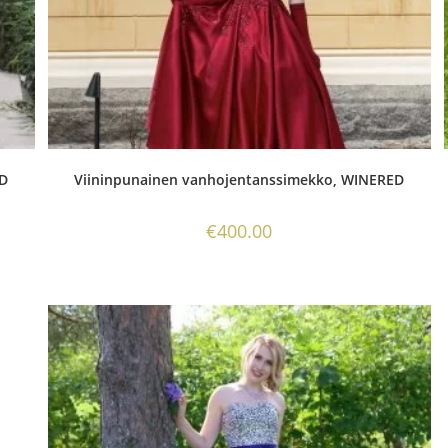
ED
Viininpunainen vanhojentanssimekko, WINERED
€
400.00