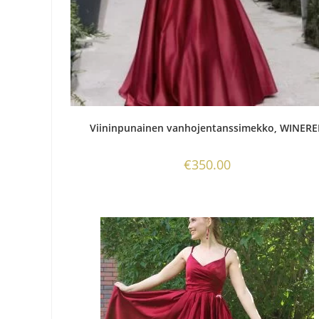
Viininpunainen vanhojentanssimekko, WINER
€
350.00