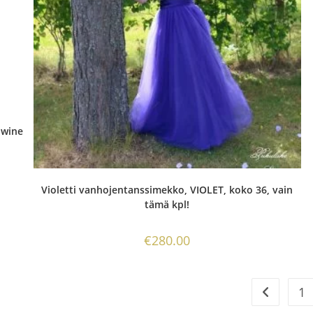
 wine
Violetti vanhojentanssimekko, VIOLET, koko 36, vain
tämä kpl!
€
280.00
1