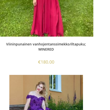
Viininpunainen vanhojentanssimekko/iltapuku;
WINERED
€
180.00