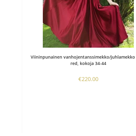
Viininpunainen vanhojentanssimekko/juhlamekko
red, kokoja 34-44
€
220.00