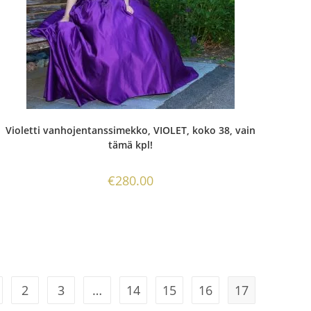
Violetti vanhojentanssimekko, VIOLET, koko 38, vain
tämä kpl!
€
280.00
2
3
…
14
15
16
17