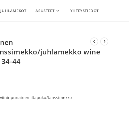
JUHLAMEKOT
ASUSTEET
YHTEYSTIEDOT
inen
anssimekko/juhlamekko wine
 34-44
 viininpunainen iltapuku/tanssimekko