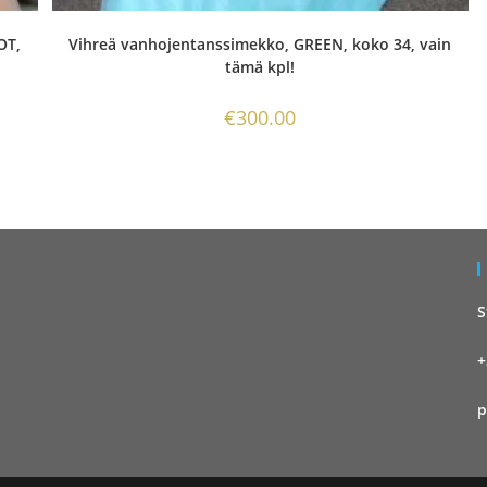
OT,
Vihreä vanhojentanssimekko, GREEN, koko 34, vain
tämä kpl!
€
300.00
S
+
p