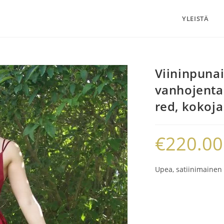
YLEISTÄ
Viininpuna
vanhojent
red, kokoja
€
220.00
Upea, satiinimainen