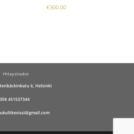
€
300.00
Yhteystiedot
tenbäckinkatu 6, Helsinki
358 451537344
ukuliikesissi@gmail.com