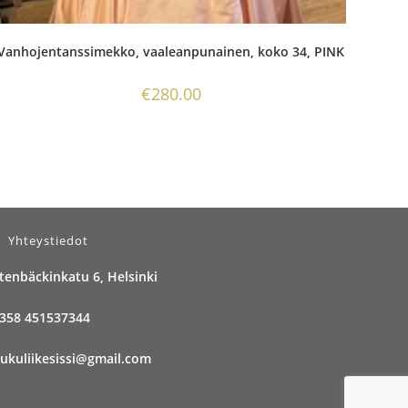
Vanhojentanssimekko, vaaleanpunainen, koko 34, PINK
€
280.00
Yhteystiedot
tenbäckinkatu 6, Helsinki
358 451537344
ukuliikesissi@gmail.com