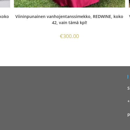
 koko
Viininpunainen vanhojentanssimekko, REDWINE, koko
42, vain tämä kpl!
€
300.00
S
+
p