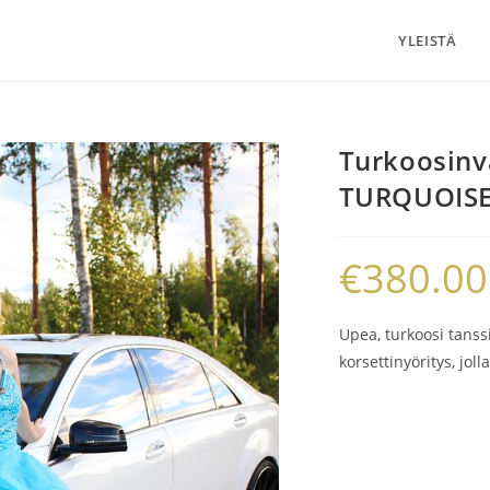
YLEISTÄ
Turkoosinv
TURQUOISE,
€
380.00
Upea, turkoosi tanss
korsettinyöritys, joll