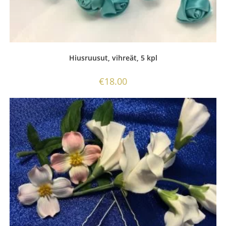
Hiusruusut, vihreät, 5 kpl
€
18.00