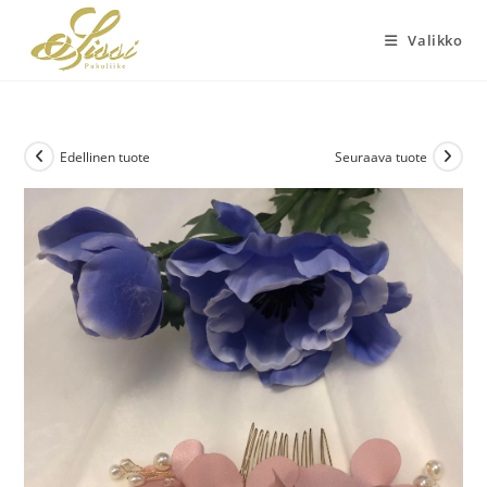
Siirry
suoraan
Valikko
sisältöön
Edellinen tuote
Seuraava tuote