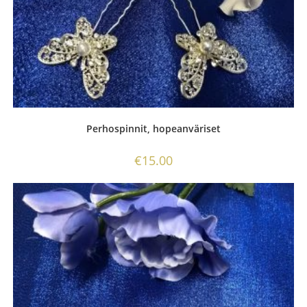
Perhospinnit, hopeanväriset
€
15.00