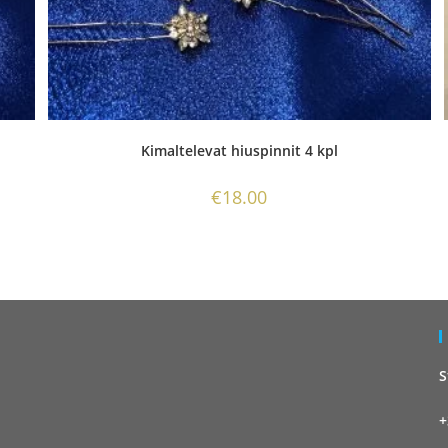
Kimaltelevat hiuspinnit 4 kpl
€
18.00
S
+