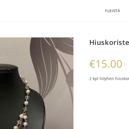
YLEISTÄ
Hiuskoriste
€
15.00
2 kpl höyhen hiuskor