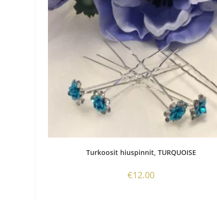
Turkoosit hiuspinnit, TURQUOISE
€
12.00