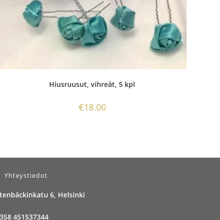
Hiusruusut, vihreät, 5 kpl
€
18.00
Yhteystiedot
tenbäckinkatu 6, Helsinki
358 451537344