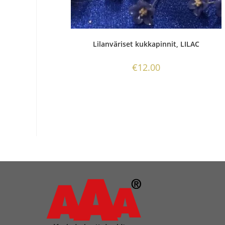
Lilanväriset kukkapinnit, LILAC
€
12.00