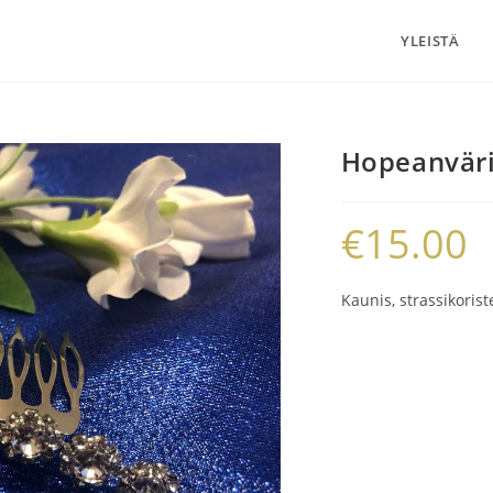
YLEISTÄ
Hopeanväri
€
15.00
Kaunis, strassikori