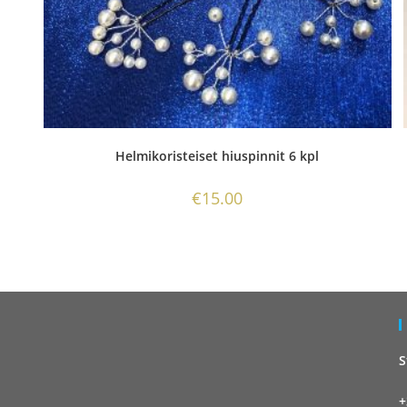
Helmikoristeiset hiuspinnit 6 kpl
€
15.00
S
+