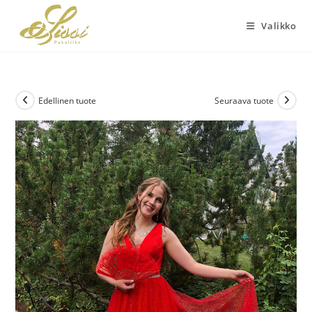
Siirry
suoraan
Valikko
sisältöön
Edellinen tuote
Seuraava tuote