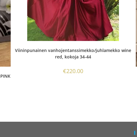
Viininpunainen vanhojentanssimekko/juhlamekko wine
red, kokoja 34-44
€
220.00
 PINK