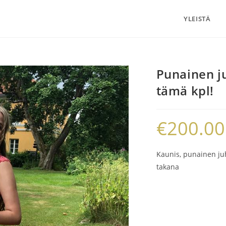
YLEISTÄ
Punainen j
tämä kpl!
€
200.00
Kaunis, punainen juh
takana