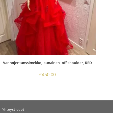
Vanhojentanssimekko, punainen, off shoulder, RED
€
450.00
Yhteystiedot