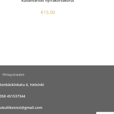
Kullanväriset hyrräkorvakorut
€
15.00
Yhteystiedot
tenbäckinkatu 6, Helsinki
358 451537344
ukuliikesissi@gmail.com