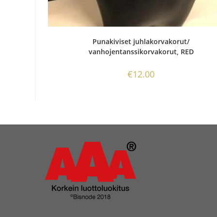
Punakiviset juhlakorvakorut/
vanhojentanssikorvakorut, RED
€
12.00