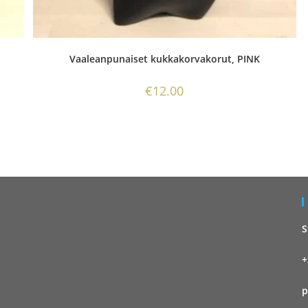
Vaaleanpunaiset kukkakorvakorut, PINK
€
12.00
S
+
p