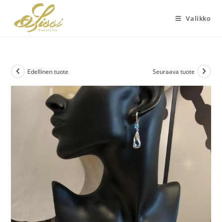
Siirry
suoraan
Valikko
sisältöön
Edellinen tuote
Seuraava tuote