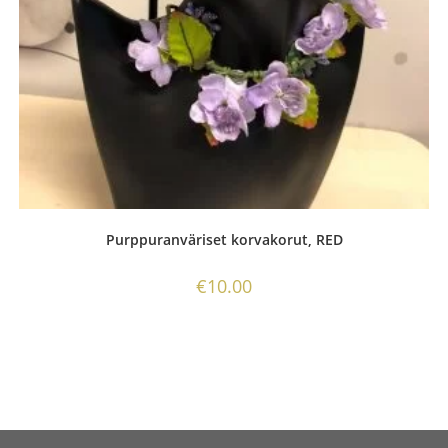
Purppuranväriset korvakorut, RED
€
10.00