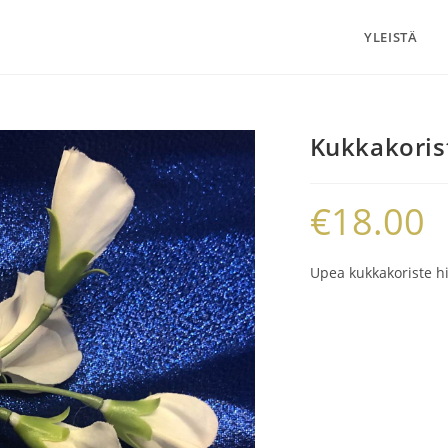
YLEISTÄ
Kukkakorist
€
18.00
Upea kukkakoriste hiu