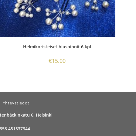
Helmikoristeiset hiuspinnit 6 kpl
€
15.00
Yhteystiedot
tenbäckinkatu 6, Helsinki
358 451537344