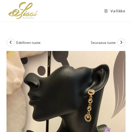
Siirry
suoraan
Valikko
sisältöön
Edellinen tuote
Seuraava tuote