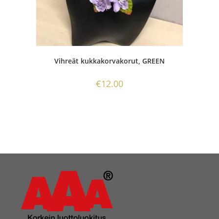
Vihreät kukkakorvakorut, GREEN
€
12.00