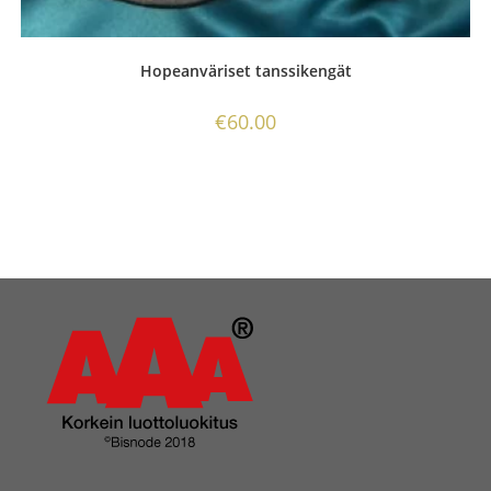
Hopeanväriset tanssikengät
€
60.00