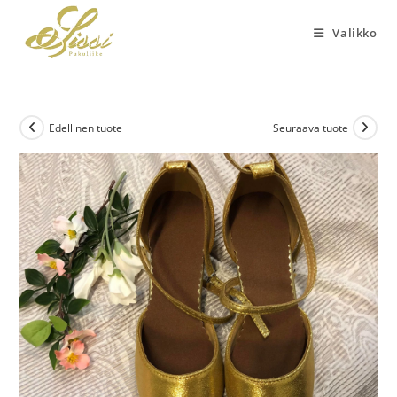
Siirry
suoraan
Valikko
sisältöön
Edellinen tuote
Seuraava tuote