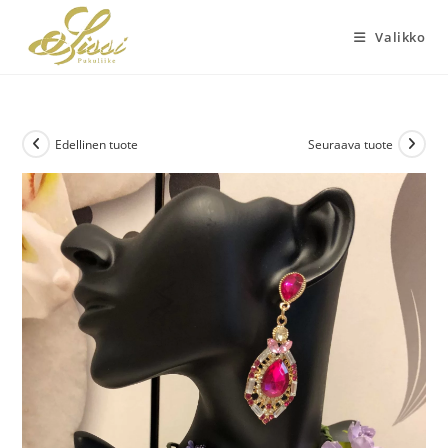
Siirry
suoraan
Valikko
sisältöön
Edellinen tuote
Seuraava tuote