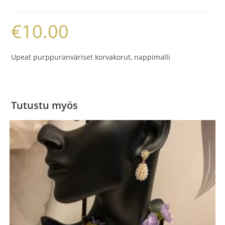
€
10.00
Upeat purppuranväriset korvakorut, nappimalli
Tutustu myös