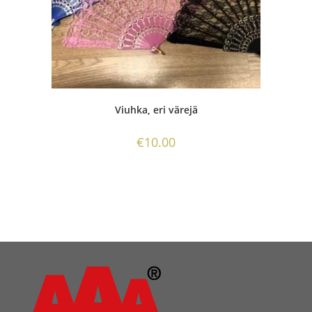
Viuhka, eri värejä
€
10.00