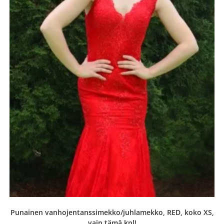
Punainen vanhojentanssimekko/juhlamekko, RED, koko XS,
vain tämä kpl!