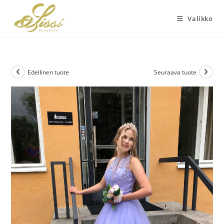
Siirry
suoraan
Valikko
sisältöön
Edellinen tuote
Seuraava tuote