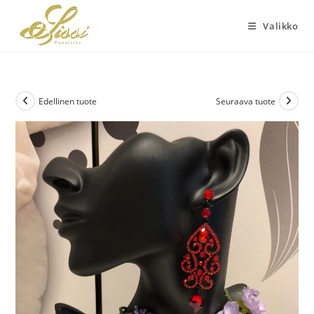
Siirry
suoraan
Valikko
sisältöön
Edellinen tuote
Seuraava tuote