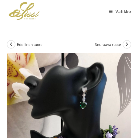
Siirry
suoraan
Valikko
sisältöön
Edellinen tuote
Seuraava tuote