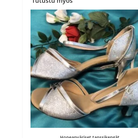
Tutustu myös
Hopeanväriset tanssikengät