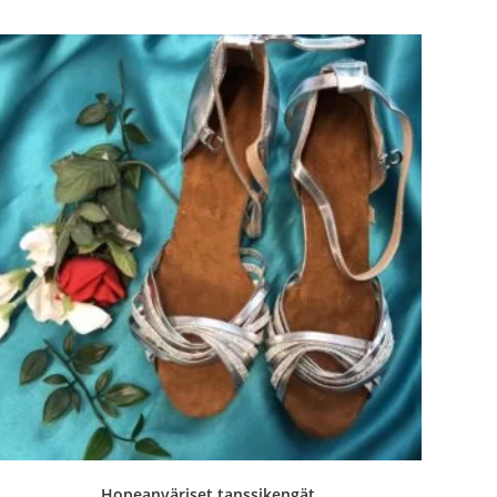
Hopeanväriset tanssikengät