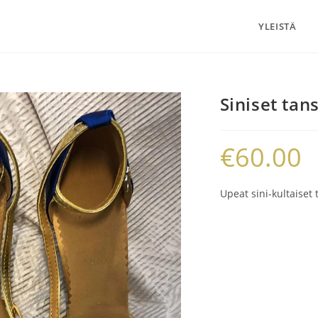
YLEISTÄ
Siniset tan
€
60.00
Upeat sini-kultaiset