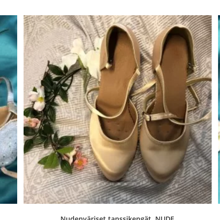
Nudenväriset tanssikengät, NUDE