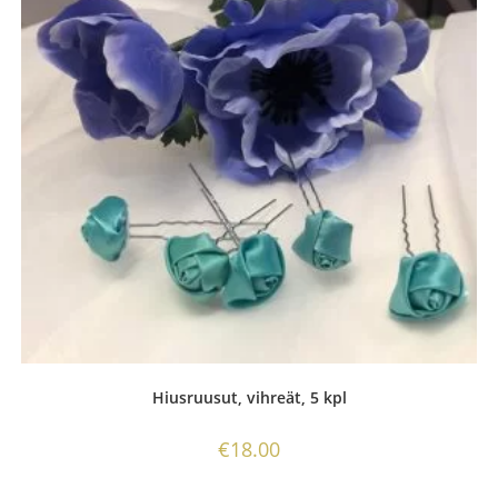
Hiusruusut, vihreät, 5 kpl
€
18.00