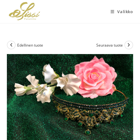
Siirry
suoraan
Valikko
sisältöön
Edellinen tuote
Seuraava tuote