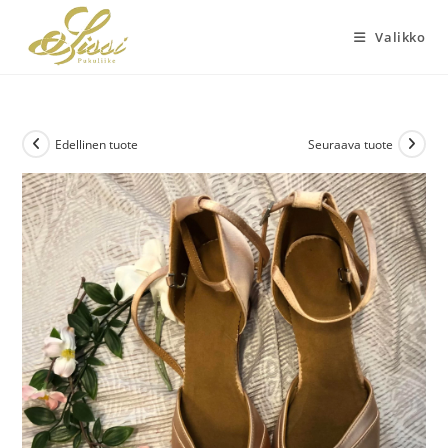
Siirry
suoraan
Valikko
sisältöön
Edellinen tuote
Seuraava tuote