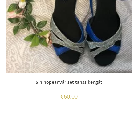
Sinihopeanväriset tanssikengät
€
60.00