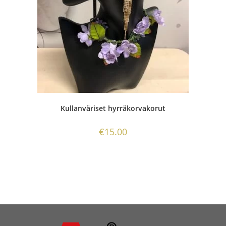
Kullanväriset hyrräkorvakorut
€
15.00