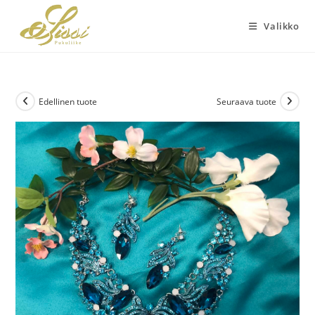
Siirry
suoraan
Valikko
sisältöön
Edellinen tuote
Seuraava tuote