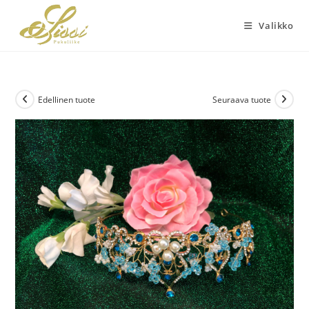
Siirry
suoraan
Valikko
sisältöön
Edellinen tuote
Seuraava tuote