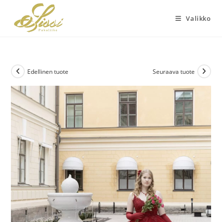
Siirry
suoraan
Valikko
sisältöön
Edellinen tuote
Seuraava tuote