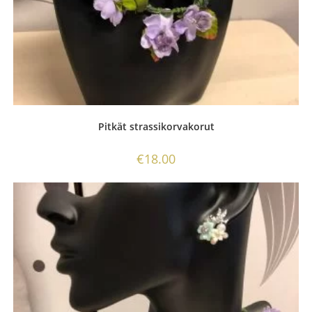
Pitkät strassikorvakorut
€
18.00