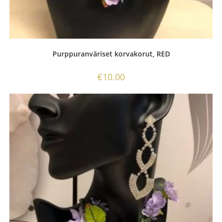
Purppuranväriset korvakorut, RED
€
10.00