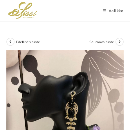
Siirry
suoraan
Valikko
sisältöön
Edellinen tuote
Seuraava tuote