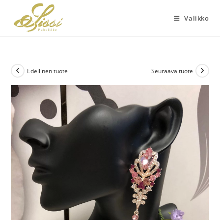
Siirry
suoraan
Valikko
sisältöön
Edellinen tuote
Seuraava tuote