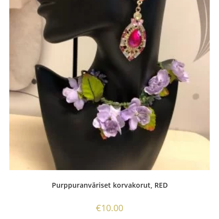
Purppuranväriset korvakorut, RED
€
10.00