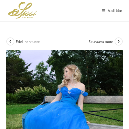
Siirry
suoraan
Valikko
sisältöön
Edellinen tuote
Seuraava tuote