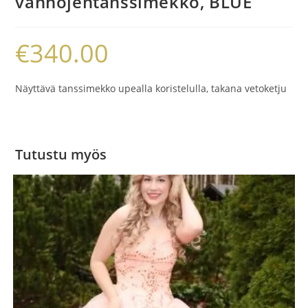
vanhojentanssimekko, BLUE
€
340.00
Näyttävä tanssimekko upealla koristelulla, takana vetoketju
Tutustu myös