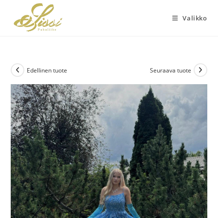
Siirry
suoraan
Valikko
sisältöön
Edellinen tuote
Seuraava tuote